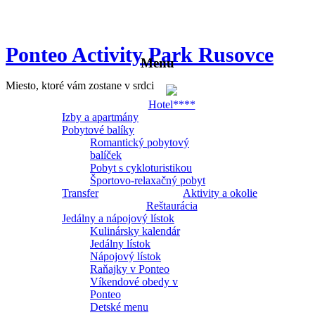
Ponteo Activity Park Rusovce
Menu
Miesto, ktoré vám zostane v srdci
Hotel****
Izby a apartmány
Pobytové balíky
Romantický pobytový
balíček
Pobyt s cykloturistikou
Športovo-relaxačný pobyt
Transfer
Aktivity a okolie
Reštaurácia
Jedálny a nápojový lístok
Kulinársky kalendár
Jedálny lístok
Nápojový lístok
Raňajky v Ponteo
Víkendové obedy v
Ponteo
Detské menu