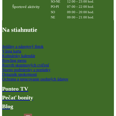
SO-NE
12:00 – 23:00 hod.
Športové aktivity
PO-PI
07:00 – 22:00 hod.
SO
09:00 – 20:00 hod.
NE
09:00 – 21:00 hod.
Na stiahnutie
Jedálny a nápojový lístok
Vínna karta
Kulinársky kalendár
Bowling menu
Rozvrh skupinových cvičení
Storno podmienky a poplatky
Dotazník spokojnosti
Ochrana a spracovanie osobných údajov
Ponteo TV
Pečať bonity
Blog