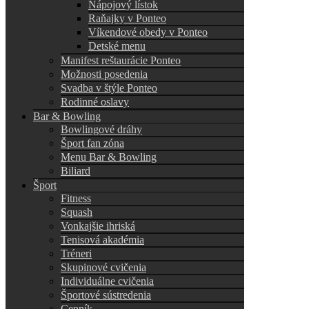
Nápojový lístok
Raňajky v Ponteo
Víkendové obedy v Ponteo
Detské menu
Manifest reštaurácie Ponteo
Možnosti posedenia
Svadba v štýle Ponteo
Rodinné oslavy
Bar & Bowling
Bowlingové dráhy
Šport fan zóna
Menu Bar & Bowling
Biliard
Šport
Fitness
Squash
Vonkajšie ihriská
Tenisová akadémia
Tréneri
Skupinové cvičenia
Individuálne cvičenia
Športové sústredenia
Cenník