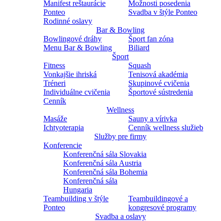
Manifest reštaurácie
Možnosti posedenia
Ponteo
Svadba v štýle Ponteo
Rodinné oslavy
Bar & Bowling
Bowlingové dráhy
Šport fan zóna
Menu Bar & Bowling
Biliard
Šport
Fitness
Squash
Vonkajšie ihriská
Tenisová akadémia
Tréneri
Skupinové cvičenia
Individuálne cvičenia
Športové sústredenia
Cenník
Wellness
Masáže
Sauny a vírivka
Ichtyoterapia
Cenník wellness služieb
Služby pre firmy
Konferencie
Konferenčná sála Slovakia
Konferenčná sála Austria
Konferenčná sála Bohemia
Konferenčná sála
Hungaria
Teambuilding v štýle
Teambuildingové a
Ponteo
kongresové programy
Svadba a oslavy