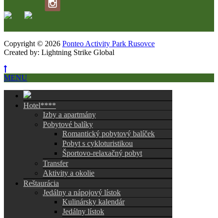
Copyright © 2026
Ponteo Activity Park Rusovce
Created by: Lightning Strike Global
MENU
Hotel****
Izby a apartmány
Pobytové balíky
Romantický pobytový balíček
Pobyt s cykloturistikou
Športovo-relaxačný pobyt
Transfer
Aktivity a okolie
Reštaurácia
Jedálny a nápojový lístok
Kulinársky kalendár
Jedálny lístok