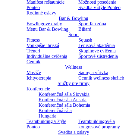
Manifest reštaurácie
Možnosti posedenia
Ponteo
Svadba v štýle Ponteo
Rodinné oslavy
Bar & Bowling
Bowlingové dráhy
Šport fan zóna
Menu Bar & Bowling
Biliard
Šport
Fitness
Squash
Vonkajšie ihriská
Tenisová akadémia
Tréneri
Skupinové cvičenia
Individuálne cvičenia
Športové sústredenia
Cenník
Wellness
Masáže
Sauny a vírivka
Ichtyoterapia
Cenník wellness služieb
Služby pre firmy
Konferencie
Konferenčná sála Slovakia
Konferenčná sála Austria
Konferenčná sála Bohemia
Konferenčná sála
Hungaria
Teambuilding v štýle
Teambuildingové a
Ponteo
kongresové programy
Svadba a oslavy