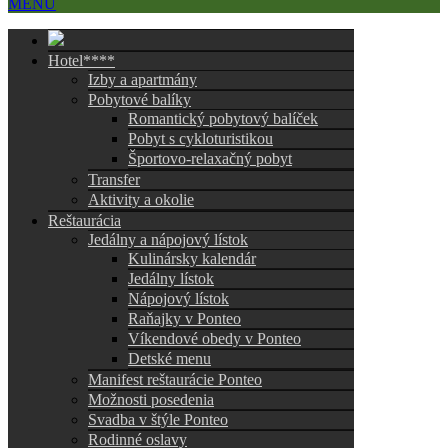
MENU
Hotel****
Izby a apartmány
Pobytové balíky
Romantický pobytový balíček
Pobyt s cykloturistikou
Športovo-relaxačný pobyt
Transfer
Aktivity a okolie
Reštaurácia
Jedálny a nápojový lístok
Kulinársky kalendár
Jedálny lístok
Nápojový lístok
Raňajky v Ponteo
Víkendové obedy v Ponteo
Detské menu
Manifest reštaurácie Ponteo
Možnosti posedenia
Svadba v štýle Ponteo
Rodinné oslavy