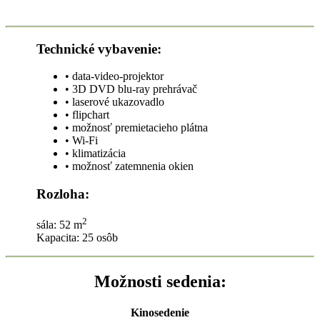
Technické vybavenie:
• data-video-projektor
• 3D DVD blu-ray prehrávač
• laserové ukazovadlo
• flipchart
• možnosť premietacieho plátna
• Wi-Fi
• klimatizácia
• možnosť zatemnenia okien
Rozloha:
2
sála: 52 m
Kapacita: 25 osôb
Možnosti sedenia:
Kinosedenie