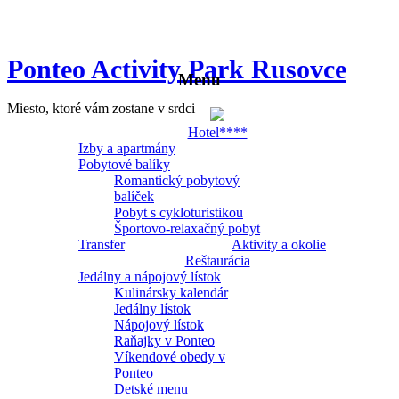
Ponteo Activity Park Rusovce
Menu
Miesto, ktoré vám zostane v srdci
Hotel****
Izby a apartmány
Pobytové balíky
Romantický pobytový
balíček
Pobyt s cykloturistikou
Športovo-relaxačný pobyt
Transfer
Aktivity a okolie
Reštaurácia
Jedálny a nápojový lístok
Kulinársky kalendár
Jedálny lístok
Nápojový lístok
Raňajky v Ponteo
Víkendové obedy v
Ponteo
Detské menu