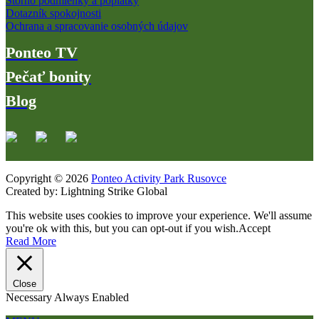
Storno podmienky a poplatky
Dotazník spokojnosti
Ochrana a spracovanie osobných údajov
Ponteo TV
Pečať bonity
Blog
Copyright © 2026
Ponteo Activity Park Rusovce
Created by: Lightning Strike Global
This website uses cookies to improve your experience. We'll assume
you're ok with this, but you can opt-out if you wish.
Accept
Read More
Close
Necessary
Always Enabled