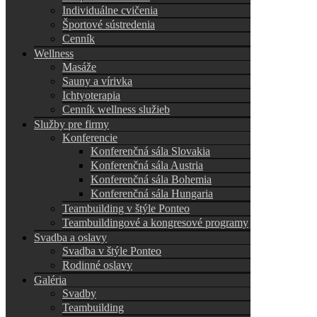
Individuálne cvičenia
Športové sústredenia
Cenník
Wellness
Masáže
Sauny a vírivka
Ichtyoterapia
Cenník wellness služieb
Služby pre firmy
Konferencie
Konferenčná sála Slovakia
Konferenčná sála Austria
Konferenčná sála Bohemia
Konferenčná sála Hungaria
Teambuilding v štýle Ponteo
Teambuildingové a kongresové programy
Svadba a oslavy
Svadba v štýle Ponteo
Rodinné oslavy
Galéria
Svadby
Teambuilding