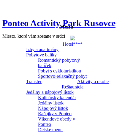
Ponteo Activity Park Rusovce
Menu
Miesto, ktoré vám zostane v srdci
Hotel****
Izby a apartmány
Pobytové balíky
Romantický pobytový
balíček
Pobyt s cykloturistikou
Športovo-relaxačný pobyt
Transfer
Aktivity a okolie
Reštaurácia
Jedálny a nápojový lístok
Kulinársky kalendár
Jedálny lístok
Nápojový lístok
Raňajky v Ponteo
Víkendové obedy v
Ponteo
Detské menu