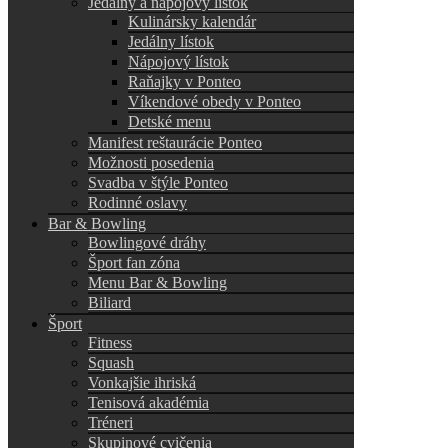
Jedálny a nápojový lístok
Kulinársky kalendár
Jedálny lístok
Nápojový lístok
Raňajky v Ponteo
Víkendové obedy v Ponteo
Detské menu
Manifest reštaurácie Ponteo
Možnosti posedenia
Svadba v štýle Ponteo
Rodinné oslavy
Bar & Bowling
Bowlingové dráhy
Šport fan zóna
Menu Bar & Bowling
Biliard
Šport
Fitness
Squash
Vonkajšie ihriská
Tenisová akadémia
Tréneri
Skupinové cvičenia