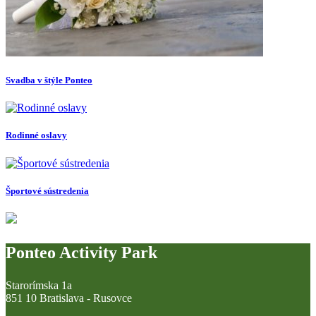
Svadba v štýle Ponteo
Rodinné oslavy
Športové sústredenia
Ponteo Activity Park
Starorímska 1a
851 10 Bratislava - Rusovce