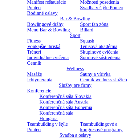
Manifest reštaurácie
Možnosti posedenia
Ponteo
Svadba v štýle Ponteo
Rodinné oslavy
Bar & Bowling
Bowlingové dráhy
Šport fan zóna
Menu Bar & Bowling
Biliard
Šport
Fitness
Squash
Vonkajšie ihriská
Tenisová akadémia
Tréneri
Skupinové cvičenia
Individuálne cvičenia
Športové sústredenia
Cenník
Wellness
Masáže
Sauny a vírivka
Ichtyoterapia
Cenník wellness služieb
Služby pre firmy
Konferencie
Konferenčná sála Slovakia
Konferenčná sála Austria
Konferenčná sála Bohemia
Konferenčná sála
Hungaria
Teambuilding v štýle
Teambuildingové a
Ponteo
kongresové programy
Svadba a oslavy