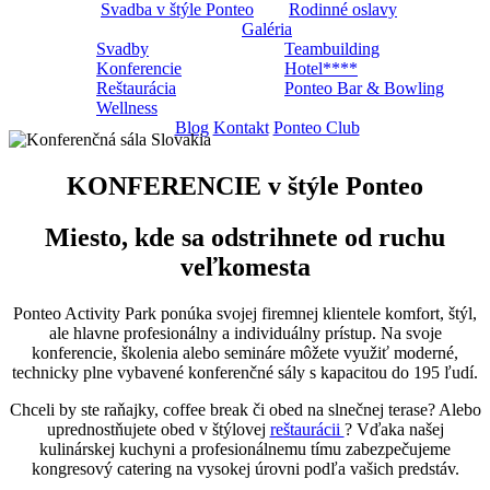
Svadba v štýle Ponteo
Rodinné oslavy
Galéria
Svadby
Teambuilding
Konferencie
Hotel****
Reštaurácia
Ponteo Bar & Bowling
Wellness
Blog
Kontakt
Ponteo Club
KONFERENCIE v štýle Ponteo
Miesto, kde sa odstrihnete od ruchu
veľkomesta
Ponteo Activity Park ponúka svojej firemnej klientele komfort, štýl,
ale hlavne profesionálny a individuálny prístup. Na svoje
konferencie, školenia alebo semináre môžete využiť moderné,
technicky plne vybavené konferenčné sály s kapacitou do 195 ľudí.
Chceli by ste raňajky, coffee break či obed na slnečnej terase? Alebo
uprednostňujete obed v štýlovej
reštaurácii
? Vďaka našej
kulinárskej kuchyni a profesionálnemu tímu zabezpečujeme
kongresový catering na vysokej úrovni podľa vašich predstáv.