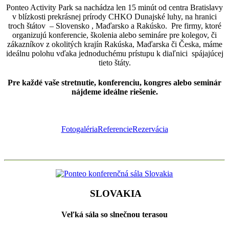
Ponteo Activity Park sa nachádza len 15 minút od centra Bratislavy
v blízkosti prekrásnej prírody CHKO Dunajské luhy, na hranici
troch štátov – Slovensko , Maďarsko a Rakúsko. Pre firmy, ktoré
organizujú konferencie, školenia alebo semináre pre kolegov, či
zákazníkov z okolitých krajín Rakúska, Maďarska či Česka, máme
ideálnu polohu vďaka jednoduchému prístupu k diaľnici spájajúcej
tieto štáty.
Pre každé vaše stretnutie, konferenciu, kongres alebo seminár
nájdeme ideálne riešenie.
Fotogaléria
Referencie
Rezervácia
SLOVAKIA
Veľká sála so slnečnou terasou